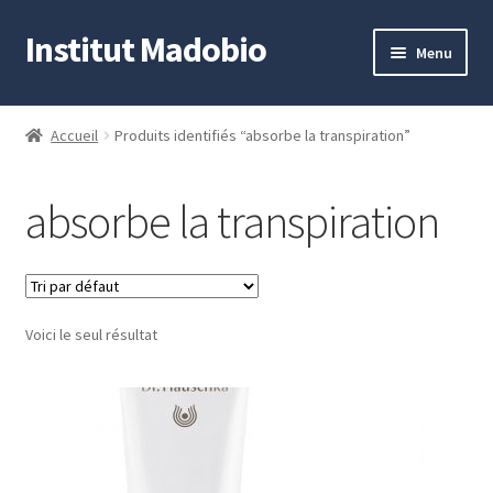
Institut Madobio
Aller
Aller
Menu
à
au
la
contenu
Accueil
navigation
Accueil
Produits identifiés “absorbe la transpiration”
Contact
absorbe la transpiration
Mon compte
Panier
Voici le seul résultat
Validation de la commande