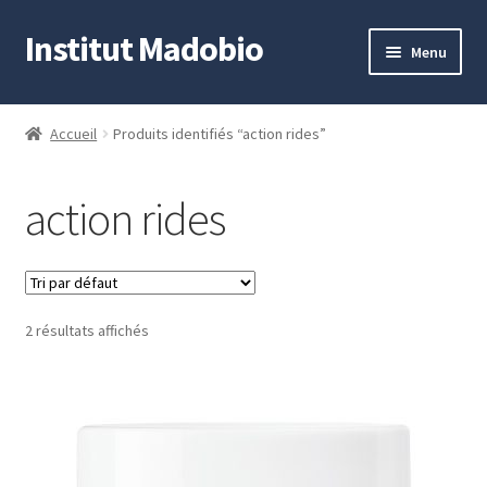
Institut Madobio
Aller
Aller
Menu
à
au
la
contenu
Accueil
navigation
Accueil
Produits identifiés “action rides”
Contact
action rides
Mon compte
Panier
2 résultats affichés
Validation de la commande