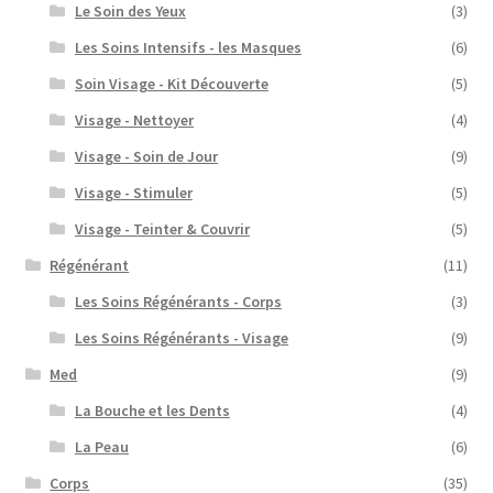
Le Soin des Yeux
(3)
Les Soins Intensifs - les Masques
(6)
Soin Visage - Kit Découverte
(5)
Visage - Nettoyer
(4)
Visage - Soin de Jour
(9)
Visage - Stimuler
(5)
Visage - Teinter & Couvrir
(5)
Régénérant
(11)
Les Soins Régénérants - Corps
(3)
Les Soins Régénérants - Visage
(9)
Med
(9)
La Bouche et les Dents
(4)
La Peau
(6)
Corps
(35)