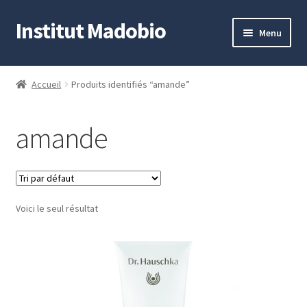
Institut Madobio
Aller
Aller
Menu
à
au
la
contenu
Accueil
navigation
Accueil
Produits identifiés “amande”
Contact
amande
Mon compte
Panier
Voici le seul résultat
Validation de la commande