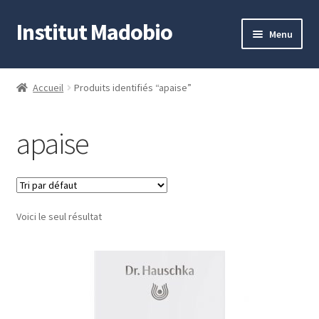
Institut Madobio
Aller
Aller
Menu
à
au
la
contenu
Accueil
navigation
Accueil
Produits identifiés “apaise”
Contact
apaise
Mon compte
Panier
Voici le seul résultat
Validation de la commande