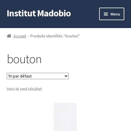
Institut Madobio
Aller
Aller
Menu
à
au
la
contenu
Accueil
navigation
Accueil
Produits identifiés “bouton”
Contact
bouton
Mon compte
Panier
Voici le seul résultat
Validation de la commande