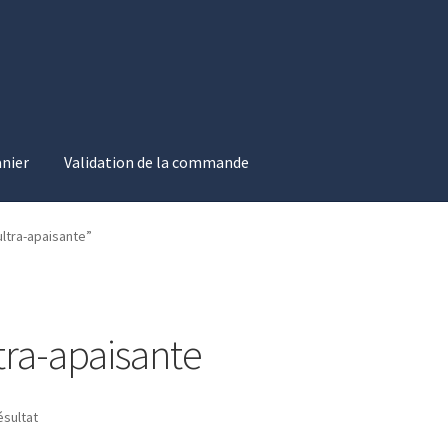
nier
Validation de la commande
on de la commande
ultra-apaisante”
tra-apaisante
ésultat