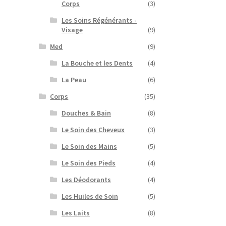
Corps
(3)
Les Soins Régénérants -
Visage
(9)
Med
(9)
La Bouche et les Dents
(4)
La Peau
(6)
Corps
(35)
Douches & Bain
(8)
Le Soin des Cheveux
(3)
Le Soin des Mains
(5)
Le Soin des Pieds
(4)
Les Déodorants
(4)
Les Huiles de Soin
(5)
Les Laits
(8)