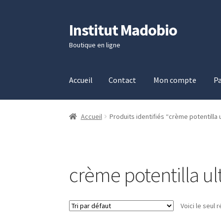
Institut Madobio
Aller
Aller
à
au
Boutique en ligne
la
contenu
navigation
Accueil
Contact
Mon compte
Pa
Accueil
Contact
Mon compte
Panier
Validati
Accueil
Produits identifiés “crème potentilla 
crème potentilla ul
Voici le seul r