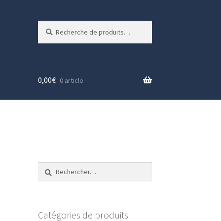
Recherche
Recherche
pour :
0,00
€
0 article
Rechercher :
Catégories de produits