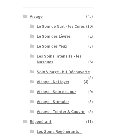
Visage
(45)
Le Soin de Nuit - les Cures
(10)
Le Soin des Lèvres
(2)
Le Soin des Yeux
(3)
Les Soins Intensifs - les
Masques
(6)
Soin Visage - Kit Découverte
(5)
Visage - Nettoyer
(4)
Visage - Soin de Jour
(9)
Visage - Stimuler
(5)
Visage - Teinter & Couvrir
(5)
Régénérant
(11)
Les Soins Régénérants -