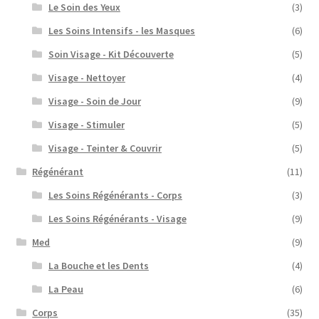
Le Soin des Yeux
(3)
Les Soins Intensifs - les Masques
(6)
Soin Visage - Kit Découverte
(5)
Visage - Nettoyer
(4)
Visage - Soin de Jour
(9)
Visage - Stimuler
(5)
Visage - Teinter & Couvrir
(5)
Régénérant
(11)
Les Soins Régénérants - Corps
(3)
Les Soins Régénérants - Visage
(9)
Med
(9)
La Bouche et les Dents
(4)
La Peau
(6)
Corps
(35)