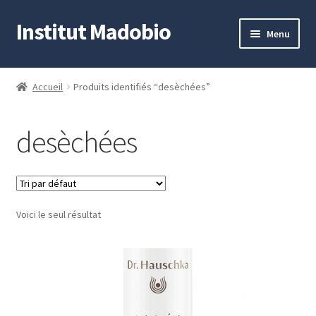
Institut Madobio
Aller
Aller
Menu
à
au
la
contenu
Accueil
navigation
Accueil
Produits identifiés “desèchées”
Contact
desèchées
Mon compte
Panier
Voici le seul résultat
Validation de la commande