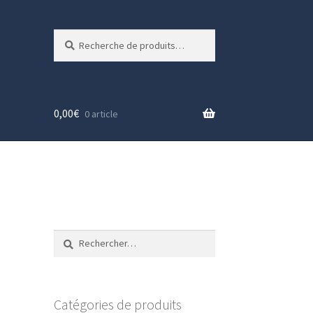
Recherche
Recherche
pour :
0,00
€
0 article
Rechercher :
Catégories de produits