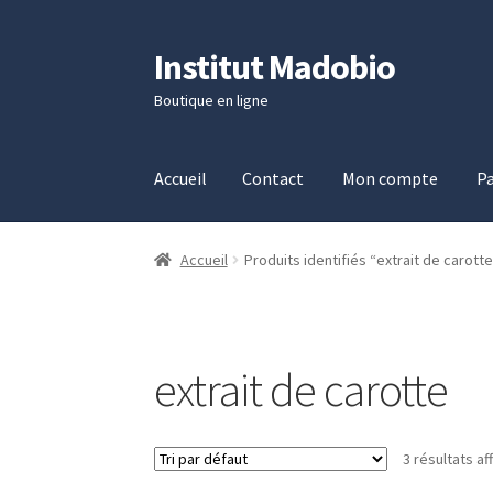
Institut Madobio
Aller
Aller
à
au
Boutique en ligne
la
contenu
navigation
Accueil
Contact
Mon compte
Pa
Accueil
Contact
Mon compte
Panier
Validati
Accueil
Produits identifiés “extrait de carotte
extrait de carotte
3 résultats af