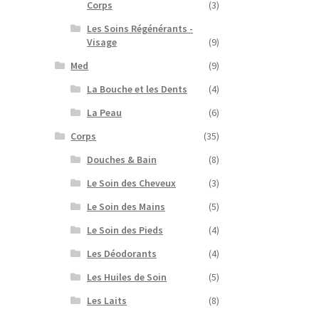
Corps
(3)
Les Soins Régénérants -
Visage
(9)
Med
(9)
La Bouche et les Dents
(4)
La Peau
(6)
Corps
(35)
Douches & Bain
(8)
Le Soin des Cheveux
(3)
Le Soin des Mains
(5)
Le Soin des Pieds
(4)
Les Déodorants
(4)
Les Huiles de Soin
(5)
Les Laits
(8)