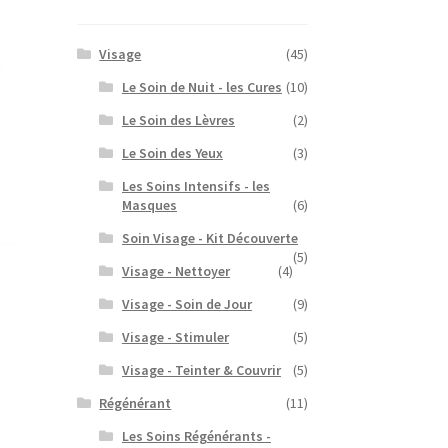
Visage
(45)
Le Soin de Nuit - les Cures
(10)
Le Soin des Lèvres
(2)
Le Soin des Yeux
(3)
Les Soins Intensifs - les
Masques
(6)
Soin Visage - Kit Découverte
(5)
Visage - Nettoyer
(4)
Visage - Soin de Jour
(9)
Visage - Stimuler
(5)
Visage - Teinter & Couvrir
(5)
Régénérant
(11)
Les Soins Régénérants -