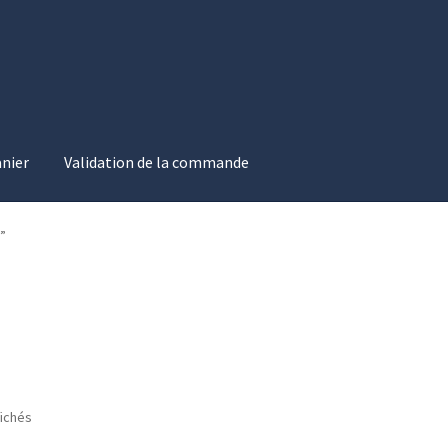
nier
Validation de la commande
on de la commande
”
fichés