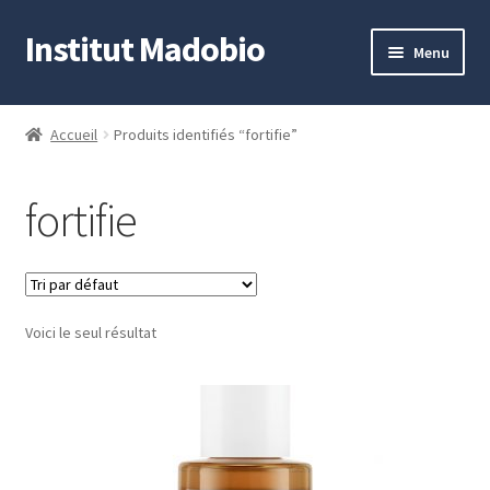
Institut Madobio
Aller
Aller
Menu
à
au
la
contenu
Accueil
navigation
Accueil
Produits identifiés “fortifie”
Contact
fortifie
Mon compte
Panier
Voici le seul résultat
Validation de la commande