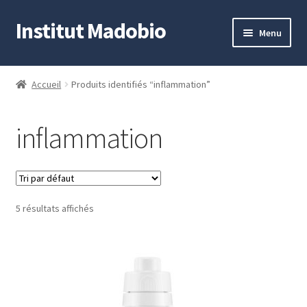
Institut Madobio
Aller
Aller
Menu
à
au
la
contenu
Accueil
navigation
Accueil
Produits identifiés “inflammation”
Contact
inflammation
Mon compte
Panier
5 résultats affichés
Validation de la commande