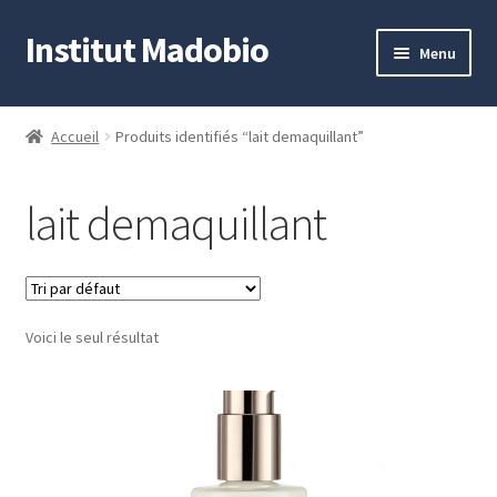
Institut Madobio
Aller
Aller
Menu
à
au
la
contenu
Accueil
navigation
Accueil
Produits identifiés “lait demaquillant”
Contact
lait demaquillant
Mon compte
Panier
Voici le seul résultat
Validation de la commande