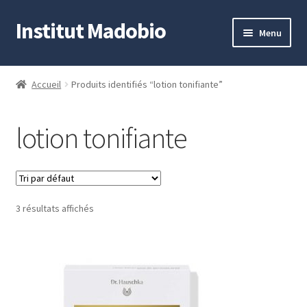
Institut Madobio
Aller
Aller
Menu
à
au
la
contenu
Accueil
navigation
Accueil
Produits identifiés “lotion tonifiante”
Contact
lotion tonifiante
Mon compte
Panier
3 résultats affichés
Validation de la commande