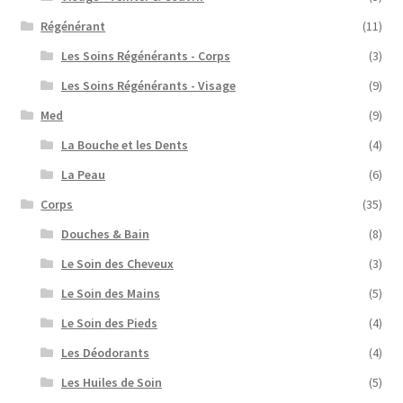
Régénérant
(11)
Les Soins Régénérants - Corps
(3)
Les Soins Régénérants - Visage
(9)
Med
(9)
La Bouche et les Dents
(4)
La Peau
(6)
Corps
(35)
Douches & Bain
(8)
Le Soin des Cheveux
(3)
Le Soin des Mains
(5)
Le Soin des Pieds
(4)
Les Déodorants
(4)
Les Huiles de Soin
(5)