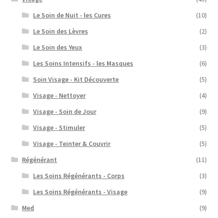
Le Soin de Nuit - les Cures
(10)
Le Soin des Lèvres
(2)
Le Soin des Yeux
(3)
Les Soins Intensifs - les Masques
(6)
Soin Visage - Kit Découverte
(5)
Visage - Nettoyer
(4)
Visage - Soin de Jour
(9)
Visage - Stimuler
(5)
Visage - Teinter & Couvrir
(5)
Régénérant
(11)
Les Soins Régénérants - Corps
(3)
Les Soins Régénérants - Visage
(9)
Med
(9)