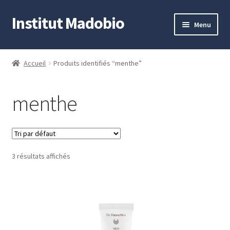
Institut Madobio
Aller
Aller
Menu
à
au
la
contenu
Accueil
navigation
Accueil
Produits identifiés “menthe”
Contact
menthe
Mon compte
Panier
3 résultats affichés
Validation de la commande