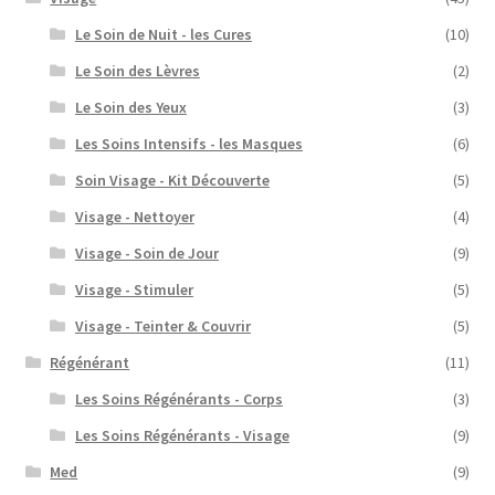
Le Soin de Nuit - les Cures
(10)
Le Soin des Lèvres
(2)
Le Soin des Yeux
(3)
Les Soins Intensifs - les Masques
(6)
Soin Visage - Kit Découverte
(5)
Visage - Nettoyer
(4)
Visage - Soin de Jour
(9)
Visage - Stimuler
(5)
Visage - Teinter & Couvrir
(5)
Régénérant
(11)
Les Soins Régénérants - Corps
(3)
Les Soins Régénérants - Visage
(9)
Med
(9)