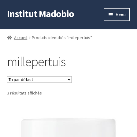
Institut Madobio
Aller
Aller
Menu
à
au
la
contenu
Accueil
navigation
Accueil
Produits identifiés “millepertuis”
Contact
millepertuis
Mon compte
Panier
3 résultats affichés
Validation de la commande