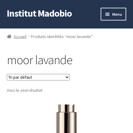
Institut Madobio
Aller
Aller
Menu
à
au
la
contenu
Accueil
navigation
Accueil
Produits identifiés “moor lavande”
Contact
moor lavande
Mon compte
Panier
Voici le seul résultat
Validation de la commande