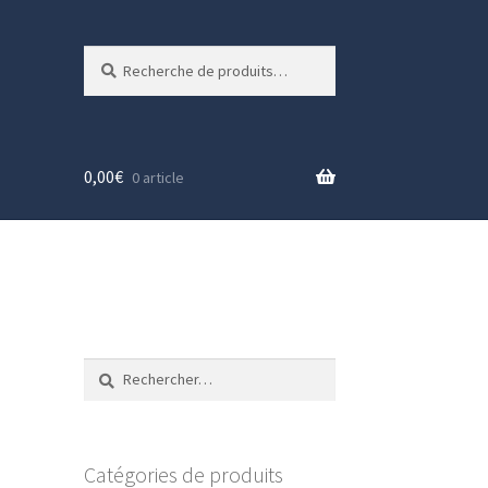
Recherche
Recherche
pour :
0,00
€
0 article
Rechercher :
Catégories de produits