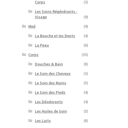
Corps
(3)
Les Soins Régénérants -
Visage
(9)
Med
(9)
La Bouche et les Dents
(4)
La Peau
(6)
Corps
(35)
Douches & Bain
(8)
Le Soin des Cheveux
(3)
Le Soin des Mains
(5)
Le Soin des Pieds
(4)
Les Déodorants
(4)
Les Huiles de Soin
(5)
Les Laits
(8)