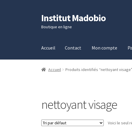
Institut Madobio
Aller
Aller
à
au
Boutique en ligne
la
contenu
navigation
Accueil
Contact
Mon compte
Pa
Accueil
Contact
Mon compte
Panier
Validati
Accueil
Produits identifiés “nettoyant visage
nettoyant visage
Voici le seul r