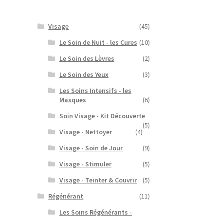
Visage
(45)
Le Soin de Nuit - les Cures
(10)
Le Soin des Lèvres
(2)
Le Soin des Yeux
(3)
Les Soins Intensifs - les
Masques
(6)
Soin Visage - Kit Découverte
(5)
Visage - Nettoyer
(4)
Visage - Soin de Jour
(9)
Visage - Stimuler
(5)
Visage - Teinter & Couvrir
(5)
Régénérant
(11)
Les Soins Régénérants -