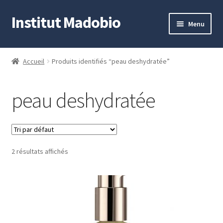
Institut Madobio
Aller
Aller
Menu
à
au
la
contenu
Accueil
navigation
Accueil
Produits identifiés “peau deshydratée”
Contact
peau deshydratée
Mon compte
Panier
2 résultats affichés
Validation de la commande