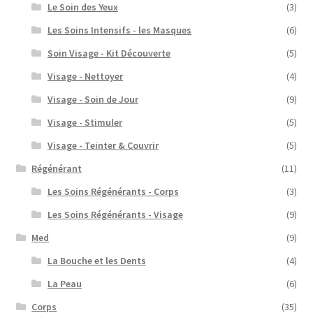
Le Soin des Yeux
(3)
Les Soins Intensifs - les Masques
(6)
Soin Visage - Kit Découverte
(5)
Visage - Nettoyer
(4)
Visage - Soin de Jour
(9)
Visage - Stimuler
(5)
Visage - Teinter & Couvrir
(5)
Régénérant
(11)
Les Soins Régénérants - Corps
(3)
Les Soins Régénérants - Visage
(9)
Med
(9)
La Bouche et les Dents
(4)
La Peau
(6)
Corps
(35)