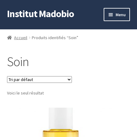
Institut Madobio
Aller
Aller
Menu
à
au
la
contenu
Accueil
navigation
Accueil
Produits identifiés “Soin”
Contact
Soin
Mon compte
Panier
Voici le seul résultat
Validation de la commande