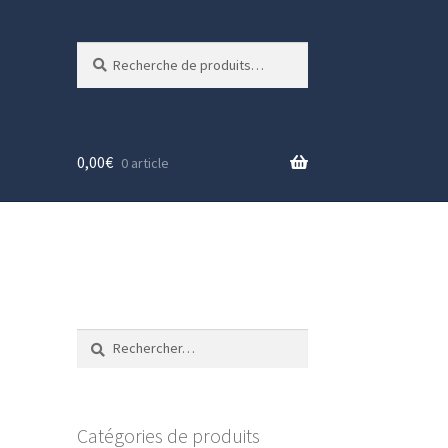
Recherche
Recherche
pour :
0,00
€
0 article
Rechercher :
Catégories de produits