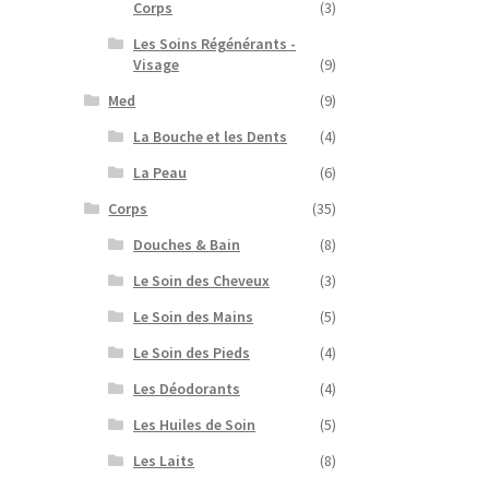
Corps
(3)
Les Soins Régénérants -
Visage
(9)
Med
(9)
La Bouche et les Dents
(4)
La Peau
(6)
Corps
(35)
Douches & Bain
(8)
Le Soin des Cheveux
(3)
Le Soin des Mains
(5)
Le Soin des Pieds
(4)
Les Déodorants
(4)
Les Huiles de Soin
(5)
Les Laits
(8)