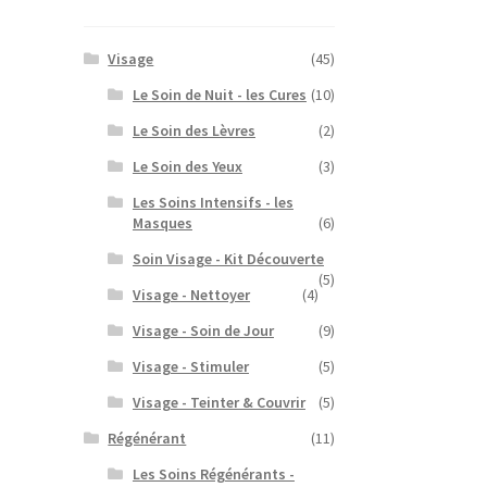
Visage
(45)
Le Soin de Nuit - les Cures
(10)
Le Soin des Lèvres
(2)
Le Soin des Yeux
(3)
Les Soins Intensifs - les
Masques
(6)
Soin Visage - Kit Découverte
(5)
Visage - Nettoyer
(4)
Visage - Soin de Jour
(9)
Visage - Stimuler
(5)
Visage - Teinter & Couvrir
(5)
Régénérant
(11)
Les Soins Régénérants -