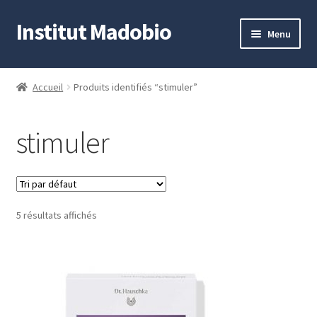
Institut Madobio
Aller
Aller
Menu
à
au
la
contenu
Accueil
navigation
Accueil
Produits identifiés “stimuler”
Contact
stimuler
Mon compte
Panier
5 résultats affichés
Validation de la commande