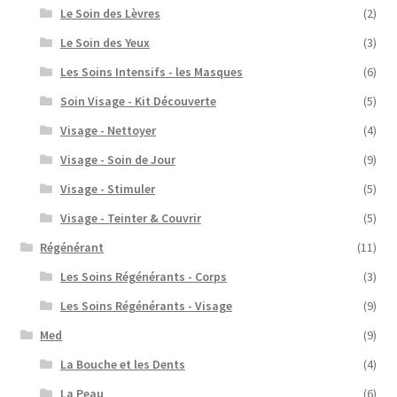
Le Soin des Lèvres
(2)
Le Soin des Yeux
(3)
Les Soins Intensifs - les Masques
(6)
Soin Visage - Kit Découverte
(5)
Visage - Nettoyer
(4)
Visage - Soin de Jour
(9)
Visage - Stimuler
(5)
Visage - Teinter & Couvrir
(5)
Régénérant
(11)
Les Soins Régénérants - Corps
(3)
Les Soins Régénérants - Visage
(9)
Med
(9)
La Bouche et les Dents
(4)
La Peau
(6)