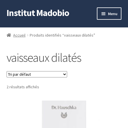
Institut Madobio
Aller
Aller
Menu
à
au
la
contenu
Accueil
navigation
Accueil
Produits identifiés “vaisseaux dilatés”
Contact
vaisseaux dilatés
Mon compte
Panier
2 résultats affichés
Validation de la commande