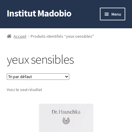
Institut Madobio
Aller
Aller
Menu
à
au
la
contenu
Accueil
navigation
Accueil
Produits identifiés “yeux sensibles”
Contact
yeux sensibles
Mon compte
Panier
Voici le seul résultat
Validation de la commande