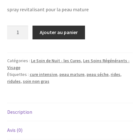
spray revitalisant pour la peau mature
quantité
Ajouter au panier
de
Cure
Intensive
Régénérante
Catégories :
Le Soin de Nuit - les Cures
,
Les Soins Régénérants -
Visage
Étiquettes :
cure intensive
,
peau mature
,
peau séche
,
rides
,
ridules
,
soin non gras
Description
Avis (0)