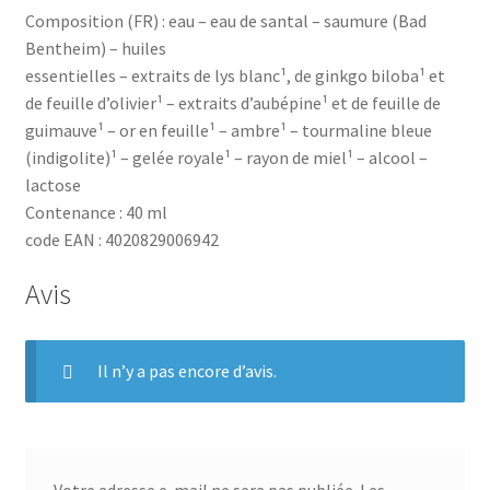
Composition (FR) : eau – eau de santal – saumure (Bad
Bentheim) – huiles
essentielles – extraits de lys blanc¹, de ginkgo biloba¹ et
de feuille d’olivier¹ – extraits d’aubépine¹ et de feuille de
guimauve¹ – or en feuille¹ – ambre¹ – tourmaline bleue
(indigolite)¹ – gelée royale¹ – rayon de miel¹ – alcool –
lactose
Contenance : 40 ml
code EAN : 4020829006942
Avis
Il n’y a pas encore d’avis.
Votre adresse e-mail ne sera pas publiée.
Les