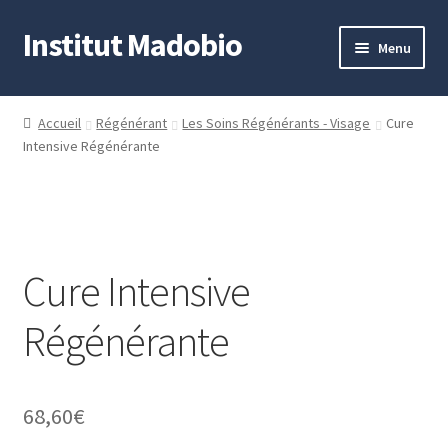
Institut Madobio
Aller
Aller
Menu
à
au
la
contenu
Accueil
navigation
Accueil
Régénérant
Les Soins Régénérants - Visage
Cure
Intensive Régénérante
Contact
Mon compte
Panier
Cure Intensive
Validation de la commande
Régénérante
68,60
€