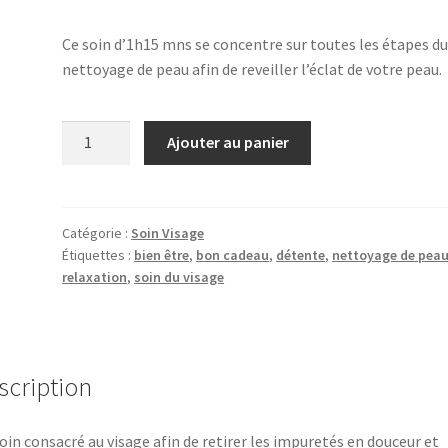
Ce soin d’1h15 mns se concentre sur toutes les étapes d
nettoyage de peau afin de reveiller l’éclat de votre peau.
quantité
Ajouter au panier
de
Soin
purifiant
(1h15)
Catégorie :
Soin Visage
Étiquettes :
bien être
,
bon cadeau
,
détente
,
nettoyage de pea
relaxation
,
soin du visage
scription
oin consacré au visage afin de retirer les impuretés en douceur et