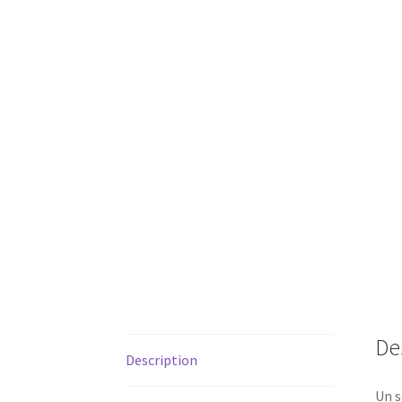
De
Description
Un s