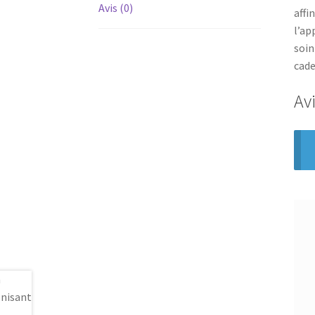
Avis (0)
affi
l’ap
soin
cade
Av