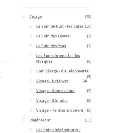
u
Visage
(45)
Le Soin de Nuit - les Cures
(10)
Le Soin des Lèvres
(2)
Le Soin des Yeux
(3)
Les Soins Intensifs - les
Masques
(6)
Soin Visage - Kit Découverte
u
,
(5)
Visage - Nettoyer
(4)
Visage - Soin de Jour
(9)
Visage - Stimuler
(5)
Visage - Teinter & Couvrir
(5)
Régénérant
(11)
Les Soins Régénérants -