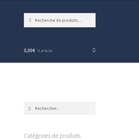
Recherche
Recherche
pour :
0,00
€
0 article
Rechercher :
Catégories de produits