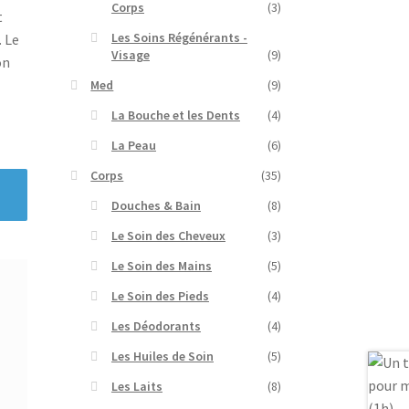
Corps
(3)
t
Les Soins Régénérants -
. Le
Visage
(9)
on
Med
(9)
La Bouche et les Dents
(4)
La Peau
(6)
Corps
(35)
Douches & Bain
(8)
Le Soin des Cheveux
(3)
Le Soin des Mains
(5)
Le Soin des Pieds
(4)
Les Déodorants
(4)
Les Huiles de Soin
(5)
Les Laits
(8)